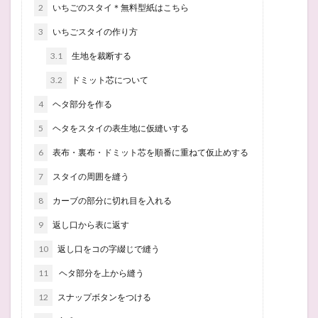
2
いちごのスタイ＊無料型紙はこちら
3
いちごスタイの作り方
3.1
生地を裁断する
3.2
ドミット芯について
4
ヘタ部分を作る
5
ヘタをスタイの表生地に仮縫いする
6
表布・裏布・ドミット芯を順番に重ねて仮止めする
7
スタイの周囲を縫う
8
カーブの部分に切れ目を入れる
9
返し口から表に返す
10
返し口をコの字綴じで縫う
11
ヘタ部分を上から縫う
12
スナップボタンをつける