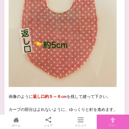
画像のように
返し口約５～６cm
を残して縫って下さい。
カーブの部分はよれないように、ゆっくりと針を進めます。
少しでも生地が突っ張ったり、ヨレそうなときは、
一度ミシ
ホーム
シェア
メニュー
TOPへ