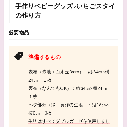
手作りベビーグッズ♪いちごスタイ
の作り方
必要物品
準備するもの
表布（赤地＋白水玉3mm）：縦34㎝×横
24㎝ １枚
裏布（なんでもOK）：縦34㎝×横24㎝
１枚
ヘタ部分（緑～黄緑の生地）：縦16㎝×
横8㎝ 3枚
生地はすべてダブルガーゼを使用しまし