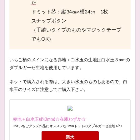
た
ドミット芯：縦34㎝×横24㎝ 1枚
スナップボタン
（手縫いタイプのものやマジックテープ
でもOK）
いちご柄のメインになる赤地＋白水玉の生地は白水玉３mmの
ダブルガーゼ生地を使用しています。
ネットで購入される際は、大きい水玉のものもあるので、白
水玉のサイズに注意してご購入下さい。
赤地＋白水玉(約3mm)☆在庫わずか☆
<b>いちごグッズ作品にオススメな3mmドットのダブルガーゼ生地</b>
楽天