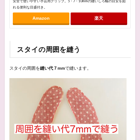
安全で使いやすい手芸用クリップ。5・7・10mmの縫いしろ幅の目安を図
れる便利な目盛付き。
Amazon
楽天
スタイの周囲を縫う
スタイの周囲を
縫い代７mm
で縫います。