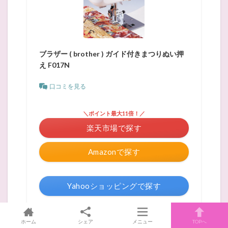
ブラザー ( brother ) ガイド付きまつりぬい押
え F017N
口コミを見る
＼ポイント最大11倍！／
楽天市場で探す
Amazonで探す
Yahooショッピングで探す
メルカリで探す
ホーム
シェア
メニュー
TOPへ