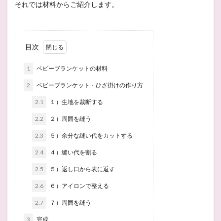
それでは材料からご紹介します。
目次
1
ベビーブランケットの材料
2
ベビーブランケット・ひざ掛けの作り方
2.1
１）生地を裁断する
2.2
２）周囲を縫う
2.3
５）余分な縫い代をカットする
2.4
４）縫い代を割る
2.5
５）返し口から表に返す
2.6
６）アイロンで整える
2.7
７）周囲を縫う
3
完成